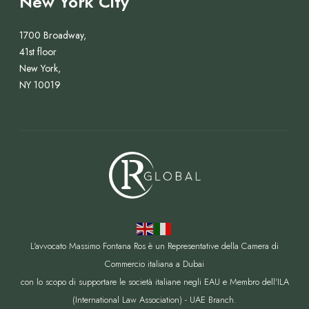
New York City
1
o
0
s
1700 Broadway,
%
t
41st floor
r
New York,
a
NY 10019
n
i
e
r
o
L'avvocato Massimo Fontana Ros è un Representative della Camera di
Commercio italiana a Dubai
con lo scopo di supportare le società italiane negli EAU e Membro dell'ILA
(International Law Association) - UAE Branch.