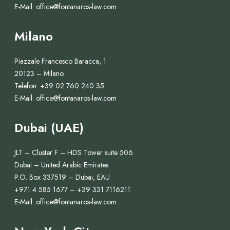
a
E-Mail:
office@fontanaros-law.com
R
l
I
i
Milano
A
a
D
p
Piazzale Francesco Baracca, 1
I
e
20123 – Milano
S
r
Telefon: +39 02 760 240 35
U
u
E-Mail:
office@fontanaros-law.com
P
n
E
Dubai (UAE)
c
R
i
B
JLT – Cluster F – HDS Tower suite 506
t
O
Dubai – United Arabic Emirates
t
N
P.O. Box 337519 – Dubai, EAU
a
+971 4 585 1677 – +39 331 7116211
U
d
E-Mail:
office@fontanaros-law.com
S
i
1
n