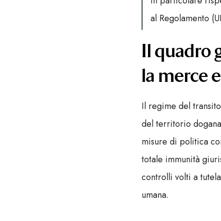
in particolare ris
al Regolamento (UE
Il quadro 
la merce e
Il regime del transit
del territorio dogan
misure di politica co
totale immunità giuri
controlli volti a tut
umana.