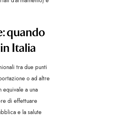
eriali d’armamento) e
le: quando
n Italia
ionali tra due punti
portazione o ad altre
n equivale a una
re di effettuare
ubblica e la salute