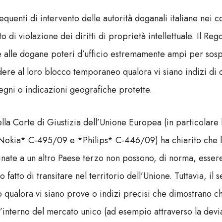
equenti di intervento delle autorità doganali italiane nei c
tto di violazione dei diritti di proprietà intellettuale. Il Re
 alle dogane poteri d’ufficio estremamente ampi per sosp
ere al loro blocco temporaneo qualora vi siano indizi di 
segni o indicazioni geografiche protette.
lla Corte di Giustizia dell’Unione Europea (in particolare
*Nokia* C-495/09 e *Philips* C-446/09) ha chiarito che l
tinate a un altro Paese terzo non possono, di norma, esser
lo fatto di transitare nel territorio dell’Unione. Tuttavia, il
 qualora vi siano prove o indizi precisi che dimostrano ch
’interno del mercato unico (ad esempio attraverso la devia