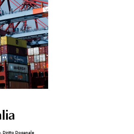
lia
e
,
Diritto Doganale