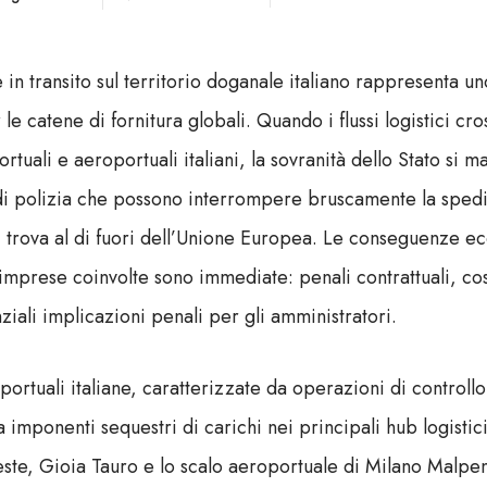
 in transito sul territorio doganale italiano rappresenta un
 le catene di fornitura globali. Quando i flussi logistici cr
rtuali e aeroportuali italiani, la sovranità dello Stato si m
 di polizia che possono interrompere bruscamente la spedi
si trova al di fuori dell’Unione Europea. Le conseguenze 
 imprese coinvolte sono immediate: penali contrattuali, co
iali implicazioni penali per gli amministratori.
portuali italiane, caratterizzate da operazioni di controll
imponenti sequestri di carichi nei principali hub logistic
este, Gioia Tauro e lo scalo aeroportuale di Milano Malpe