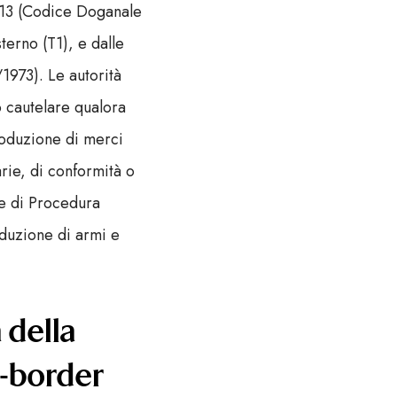
2013 (Codice Doganale
terno (T1), e dalle
1973). Le autorità
o cautelare qualora
troduzione di merci
arie, di conformità o
ice di Procedura
oduzione di armi e
 della
s-border