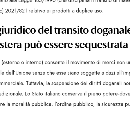
petto alla Legge 185/1990 (che disciplina il transito di mat
) 2021/821 relativo ai prodotti a duplice uso.
giuridico del transito dogana
stera può essere sequestrata i
o (esterno o interno) consente il movimento di merci non un
ale dell’Unione senza che esse siano soggette a dazi all’im
mmerciale. Tuttavia, la sospensione dei diritti doganali no
sdizionale. Lo Stato italiano conserva il pieno potere-dove
elare la moralità pubblica, l’ordine pubblico, la sicurezza p