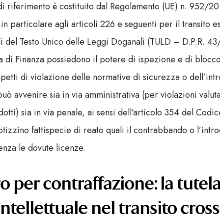
di riferimento è costituito dal Regolamento (UE) n. 952/
n particolare agli articoli 226 e seguenti per il transito es
li del Testo Unico delle Leggi Doganali (TULD – D.P.R. 43/
a di Finanza possiedono il potere di ispezione e di blocc
spetti di violazione delle normative di sicurezza o dell’in
 può avvenire sia in via amministrativa (per violazioni valut
otti) sia in via penale, ai sensi dell’articolo 354 del Cod
otizzino fattispecie di reato quali il contrabbando o l’intr
senza le dovute licenze.
o per contraffazione: la tutela
intellettuale nel transito cros