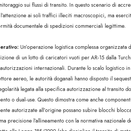
toraggio sui flussi di transito. In questo scenario di accres
l’attenzione ai soli traffici illeciti macroscopici, ma eserc
formità documentale di spedizioni commerciali legittime.
erativo:
Un’operazione logistica complessa organizzata d
ione di un lotto di caricatori vuoti per AR-15 dalla Turchia
autorizzazioni internazionali. Durante lo scalo logistico in 
ettore aereo, le autorità doganali hanno disposto il seques
egolarità legata alla specifica autorizzazione al transito 
ento o dual-use. Questo dimostra come anche componenti 
nte autorizzate all’origine possano subire blocchi blocca
ma precisione l’allineamento con la normativa nazionale de