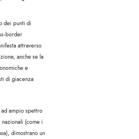
o dei punti di
oss-border
anifesta attraverso
zione, anche se la
economiche e
sti di giacenza
o ad ampio spettro
i nazionali (come i
nsa), dimostrano un