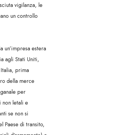
ciuta vigilanza, le
itano un controllo
a un’impresa estera
 agli Stati Uniti,
Italia, prima
tro della merce
doganale per
non letali e
nti se non si
l Paese di transito,