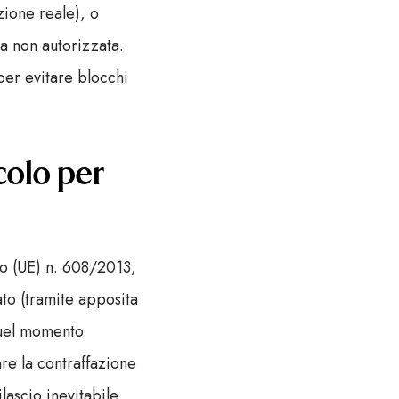
zione reale), o
la non autorizzata.
per evitare blocchi
colo per
to (UE) n. 608/2013,
rato (tramite apposita
quel momento
re la contraffazione
lascio inevitabile